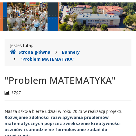
główne
nawigac
Gdzie
Jesteś tutaj:
Strona główna
Bannery
jesteśmy
"Problem MATEMATYKA"
"Problem MATEMATYKA"
Liczba
1707
odwiedzających:
Nasza szkoła bierze udział w roku 2023 w realizacji projektu
Rozwijanie zdolności rozwiązywania problemów
matematycznych poprzez zwiększenie kreatywności
uczniów i samodzielne formułowanie zadań do
rozwiązania.