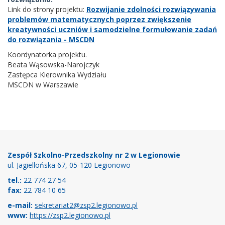
Link do strony projektu:
Rozwijanie zdolności rozwiązywania
problemów matematycznych poprzez zwiększenie
kreatywności uczniów i samodzielne formułowanie zadań
do rozwiązania - MSCDN
Koordynatorka projektu.
Beata Wąsowska-Narojczyk
Zastępca Kierownika Wydziału
MSCDN w Warszawie
Stopka
Zespół Szkolno-Przedszkolny nr 2 w Legionowie
ul. Jagiellońska 67, 05-120 Legionowo
tel.:
22 774 27 54
fax:
22 784 10 65
e-mail:
sekretariat2@zsp2.legionowo.pl
www:
https://zsp2.legionowo.pl