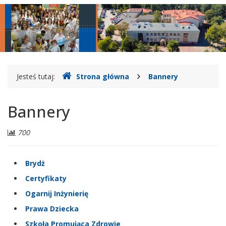
główne
nawigac
Gdzie
Jesteś tutaj:
Strona główna
Bannery
jesteśmy
Bannery
Liczba
700
odwiedzających:
Brydż
Certyfikaty
Ogarnij Inżynierię
Prawa Dziecka
Szkoła Promująca Zdrowie