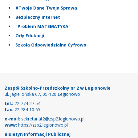
#Twoje Dane Twoja Sprawa
Bezpieczny Internet
"Problem MATEMATYKA"
Orły Edukacji
Szkoła Odpowiedzialna Cyfrowo
Stopka
Zespół Szkolno-Przedszkolny nr 2 w Legionowie
ul. Jagiellońska 67, 05-120 Legionowo
tel.:
22 774 27 54
fax:
22 784 10 65
e-mail:
sekretariat2@zsp2.legionowo.pl
www:
https://zsp2.legionowo.pl
Biuletyn Informacji Publicznej