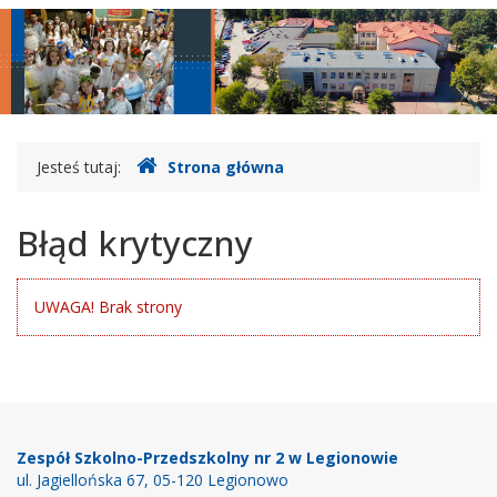
główne
nawigac
Gdzie
Jesteś tutaj:
Strona główna
jesteśmy
Błąd krytyczny
UWAGA! Brak strony
Stopka
Zespół Szkolno-Przedszkolny nr 2 w Legionowie
ul. Jagiellońska 67, 05-120 Legionowo