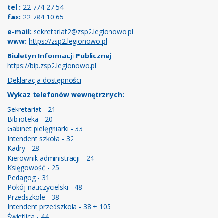
tel.:
22 774 27 54
fax:
22 784 10 65
e-mail:
sekretariat2@zsp2.legionowo.pl
www:
https://zsp2.legionowo.pl
Biuletyn Informacji Publicznej
https://bip.zsp2.legionowo.pl
Deklaracja dostępności
Wykaz telefonów wewnętrznych:
Sekretariat - 21
Biblioteka - 20
Gabinet pielęgniarki - 33
Intendent szkoła - 32
Kadry - 28
Kierownik administracji - 24
Księgowość - 25
Pedagog - 31
Pokój nauczycielski - 48
Przedszkole - 38
Intendent przedszkola - 38 + 105
Świetlica - 44