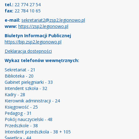
tel.:
22 774 27 54
fax:
22 784 10 65
e-mail:
sekretariat2@zsp2.legionowo.pl
www:
https://zsp2.legionowo.pl
Biuletyn Informacji Publicznej
https://bip.zsp2.legionowo.pl
Deklaracja dostępności
Wykaz telefonów wewnętrznych:
Sekretariat - 21
Biblioteka - 20
Gabinet pielęgniarki - 33
Intendent szkoła - 32
Kadry - 28
Kierownik administracji - 24
Księgowość - 25
Pedagog - 31
Pokój nauczycielski - 48
Przedszkole - 38
Intendent przedszkola - 38 + 105
Świetlica - 44