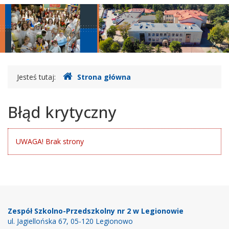
główne
nawigac
Gdzie
Jesteś tutaj:
Strona główna
jesteśmy
Błąd krytyczny
UWAGA! Brak strony
Stopka
Zespół Szkolno-Przedszkolny nr 2 w Legionowie
ul. Jagiellońska 67, 05-120 Legionowo